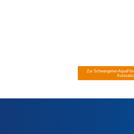
raining kommt es zu
lbereich (insbesondere
gung des Kindes, sowie im
situation, in der
Zur Schwangeren-AquaFitnes
Kurssaison