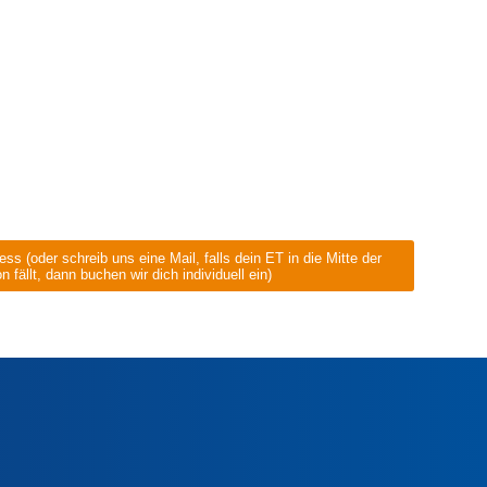
s (oder schreib uns eine Mail, falls dein ET in die Mitte der
 fällt, dann buchen wir dich individuell ein)