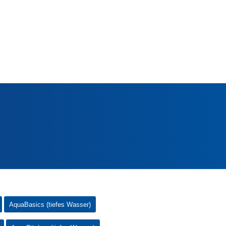
AquaBasics (tiefes Wasser)