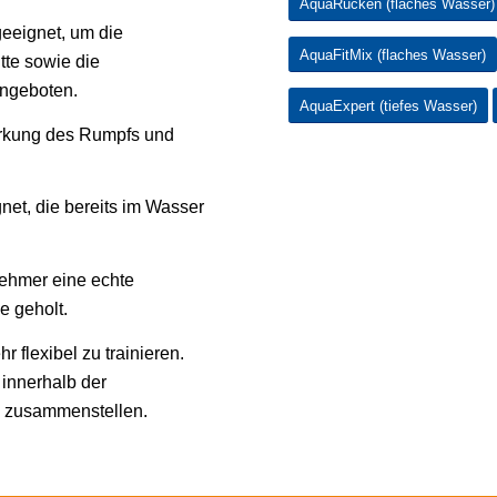
AquaRücken (flaches Wasser)
geeignet, um die
AquaFitMix (flaches Wasser)
tte sowie die
angeboten.
AquaExpert (tiefes Wasser)
tärkung des Rumpfs und
gnet, die bereits im Wasser
lnehmer eine echte
e geholt.
r flexibel zu trainieren.
 innerhalb der
n zusammenstellen.