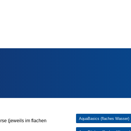
udel oder dem Aquagürtel
IN DER AQUAFITNESS
AquaBasics (flaches Wasser)
se (jeweils im flachen