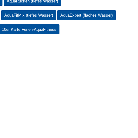
AquaRücken (tiefes Wasser)
AquaFitMix (tiefes Wasser)
AquaExpert (flaches Wasser)
10er Karte Ferien-AquaFitness