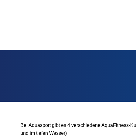
der wunderbaren Aussicht auf das Viadukt.
Im
tiefen Wasser
wird mit Auftriebsgeräten wie der N
trainiert. Die Teilnehmer müssen schwimmen können.
UNSERE KURSARTEN 
Bei Aquasport gibt es 4 verschiedene AquaFitness-Kur
und im tiefen Wasser)